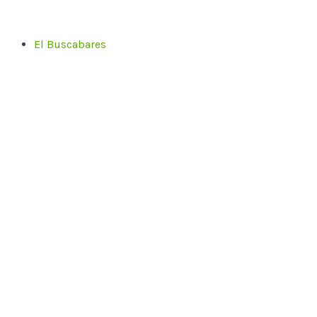
Ir
al
El Buscabares
contenido