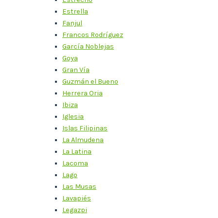
Estrella
Fanjul
Francos Rodríguez
García Noblejas
Goya
Gran Vía
Guzmán el Bueno
Herrera Oria
Ibiza
Iglesia
Islas Filipinas
La Almudena
La Latina
Lacoma
Lago
Las Musas
Lavapiés
Legazpi