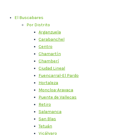
Ir
al
El Buscabares
contenido
Por Distrito
Arganzuela
Carabanchel
Centro
Chamartín
Chamberí
Ciudad Lineal
Fuencarral-El Pardo
Hortaleza
Moncloa-Aravaca
Puente de Vallecas
Retiro
Salamanca
San Blas
Tetuán
Vicálvaro