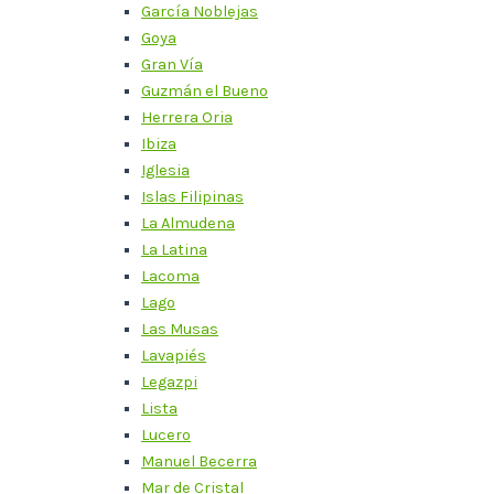
García Noblejas
Goya
Gran Vía
Guzmán el Bueno
Herrera Oria
Ibiza
Iglesia
Islas Filipinas
La Almudena
La Latina
Lacoma
Lago
Las Musas
Lavapiés
Legazpi
Lista
Lucero
Manuel Becerra
Mar de Cristal