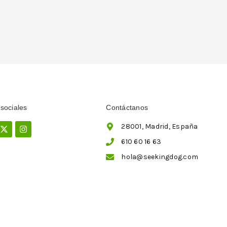
sociales
Contáctanos
ebook
X-
Instagram
28001, Madrid, España
twitter
610 60 16 63
hola@seekingdog.com