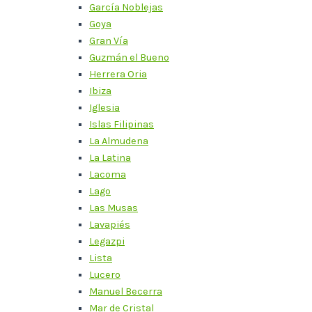
García Noblejas
Goya
Gran Vía
Guzmán el Bueno
Herrera Oria
Ibiza
Iglesia
Islas Filipinas
La Almudena
La Latina
Lacoma
Lago
Las Musas
Lavapiés
Legazpi
Lista
Lucero
Manuel Becerra
Mar de Cristal