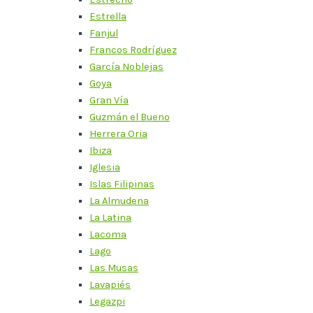
Estrella
Fanjul
Francos Rodríguez
García Noblejas
Goya
Gran Vía
Guzmán el Bueno
Herrera Oria
Ibiza
Iglesia
Islas Filipinas
La Almudena
La Latina
Lacoma
Lago
Las Musas
Lavapiés
Legazpi