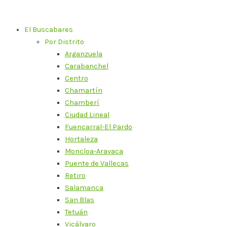
Ir
al
El Buscabares
contenido
Por Distrito
Arganzuela
Carabanchel
Centro
Chamartín
Chamberí
Ciudad Lineal
Fuencarral-El Pardo
Hortaleza
Moncloa-Aravaca
Puente de Vallecas
Retiro
Salamanca
San Blas
Tetuán
Vicálvaro