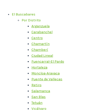
Ir
al
El Buscabares
contenido
Por Distrito
Arganzuela
Carabanchel
Centro
Chamartín
Chamberí
Ciudad Lineal
Fuencarral-El Pardo
Hortaleza
Moncloa-Aravaca
Puente de Vallecas
Retiro
Salamanca
San Blas
Tetuán
Vicálvaro