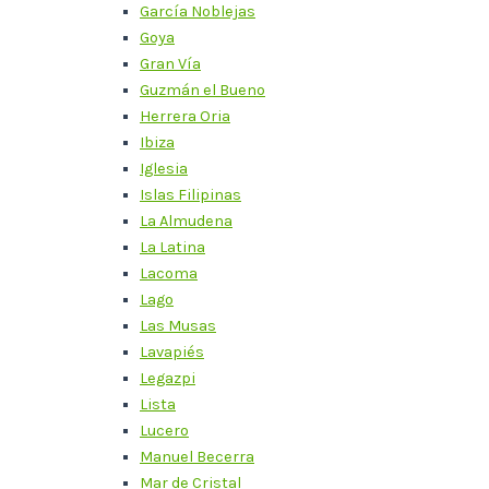
García Noblejas
Goya
Gran Vía
Guzmán el Bueno
Herrera Oria
Ibiza
Iglesia
Islas Filipinas
La Almudena
La Latina
Lacoma
Lago
Las Musas
Lavapiés
Legazpi
Lista
Lucero
Manuel Becerra
Mar de Cristal