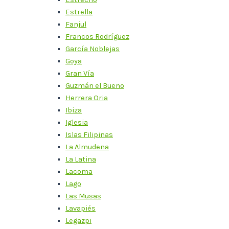
Estrella
Fanjul
Francos Rodríguez
García Noblejas
Goya
Gran Vía
Guzmán el Bueno
Herrera Oria
Ibiza
Iglesia
Islas Filipinas
La Almudena
La Latina
Lacoma
Lago
Las Musas
Lavapiés
Legazpi