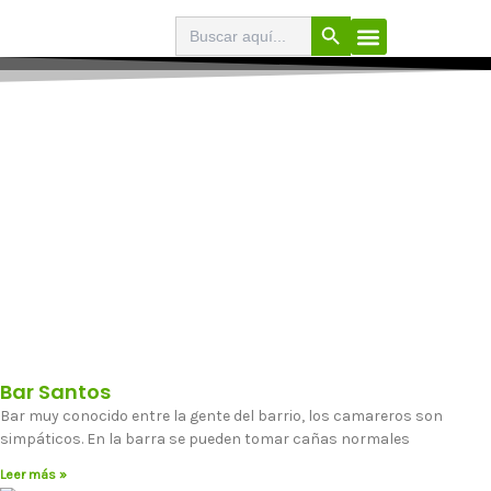
Ir
Botón de búsqueda
Buscar:
El Buscabares
Cerveza Artesana
Sello de calidad
Menú
al
contenido
Bar Santos
Bar muy conocido entre la gente del barrio, los camareros son
simpáticos. En la barra se pueden tomar cañas normales
Leer más »