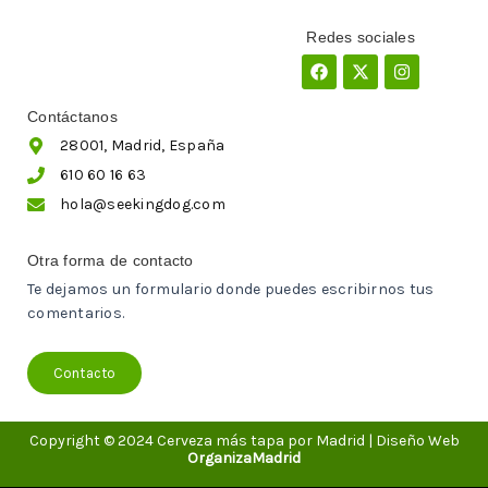
Redes sociales
Facebook
X-
Instagram
twitter
Contáctanos
28001, Madrid, España
610 60 16 63
hola@seekingdog.com
Otra forma de contacto
Te dejamos un formulario donde puedes escribirnos tus
comentarios.
Contacto
Copyright © 2024 Cerveza más tapa por Madrid | Diseño Web
OrganizaMadrid