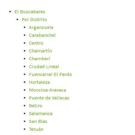
Ir
al
El Buscabares
contenido
Por Distrito
Arganzuela
Carabanchel
Centro
Chamartín
Chamberí
Ciudad Lineal
Fuencarral-El Pardo
Hortaleza
Moncloa-Aravaca
Puente de Vallecas
Retiro
Salamanca
San Blas
Tetuán