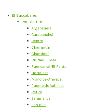
Ir
al
El Buscabares
contenido
Por Distrito
Arganzuela
Carabanchel
Centro
Chamartín
Chamberí
Ciudad Lineal
Fuencarral-El Pardo
Hortaleza
Moncloa-Aravaca
Puente de Vallecas
Retiro
Salamanca
San Blas