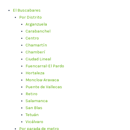
Ir
al
El Buscabares
contenido
Por Distrito
Arganzuela
Carabanchel
Centro
Chamartín
Chamberí
Ciudad Lineal
Fuencarral-El Pardo
Hortaleza
Moncloa-Aravaca
Puente de Vallecas
Retiro
Salamanca
San Blas
Tetuán
Vicálvaro
Por parada de metro