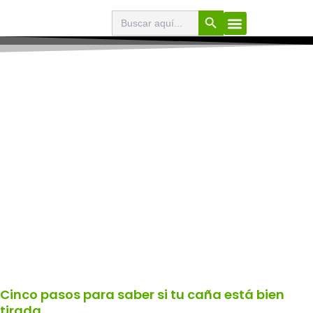
Ir
Botón de búsqueda
Buscar:
El Buscabares
Cerveza Artesana
Sello de calidad
Menú
al
contenido
Página
Página
Página
Página
Cinco pasos para saber si tu caña está bien
tirada.