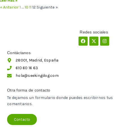
Leer más »
« Anterior
1
…
10
11
12
Siguiente »
Redes sociales
Facebook
X-
Instagram
twitter
Contáctanos
28001, Madrid, España
610 60 16 63
hola@seekingdog.com
Otra forma de contacto
Te dejamos un formulario donde puedes escribirnos tus
comentarios.
Contacto