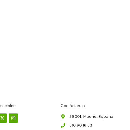
sociales
Contáctanos
ebook
X-
Instagram
28001, Madrid, España
twitter
610 60 16 63