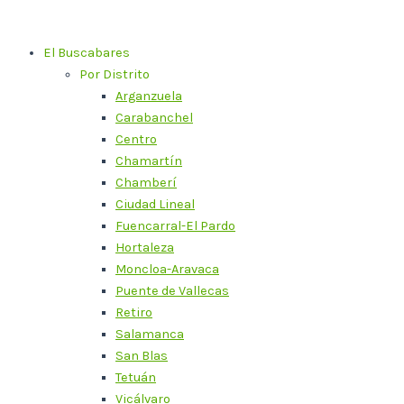
Ir
al
El Buscabares
contenido
Por Distrito
Arganzuela
Carabanchel
Centro
Chamartín
Chamberí
Ciudad Lineal
Fuencarral-El Pardo
Hortaleza
Moncloa-Aravaca
Puente de Vallecas
Retiro
Salamanca
San Blas
Tetuán
Vicálvaro