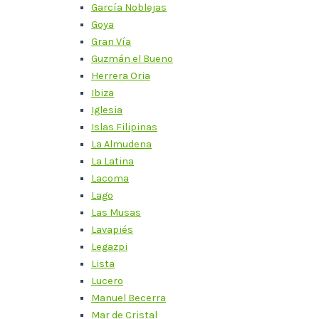
García Noblejas
Goya
Gran Vía
Guzmán el Bueno
Herrera Oria
Ibiza
Iglesia
Islas Filipinas
La Almudena
La Latina
Lacoma
Lago
Las Musas
Lavapiés
Legazpi
Lista
Lucero
Manuel Becerra
Mar de Cristal