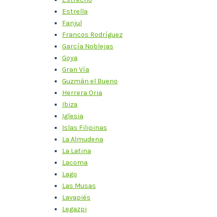
Estrella
Fanjul
Francos Rodríguez
García Noblejas
Goya
Gran Vía
Guzmán el Bueno
Herrera Oria
Ibiza
Iglesia
Islas Filipinas
La Almudena
La Latina
Lacoma
Lago
Las Musas
Lavapiés
Legazpi