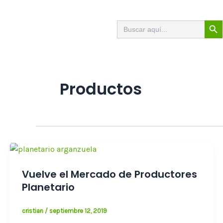
Ir
al
Botón de
Buscar:
contenido
Productos
Vuelve el Mercado de Productores
Planetario
cristian
/
septiembre 12, 2019