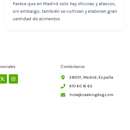
Parece que en Madrid solo hay oficinas y atascos,
sin embargo, también se cultivan y elaboran gran
cantidad de alimentos
sociales
Contáctanos
ebook
X-
Instagram
28001, Madrid, España
twitter
610 60 16 63
hola@seekingdog.com