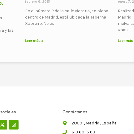
o.
febrero 6, 2015
enero 7, 
En el número 2 de la calle Victoria, en pleno
Realizad
centro de Madrid, está ubicada la Taberna
Madrid 
a
Xabreiro. No es
melva c
unos
ía y las
Leer más »
Leer más
sociales
Contáctanos
ebook
X-
Instagram
28001, Madrid, España
twitter
610 60 16 63