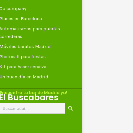
Cp company
Planes en Barcelona
Automatismos para puertas
correderas
Móviles baratos Madrid
Photocall para fiestas
Kit para hacer cerveza
Un buen día en Madrid
¡Encuentra tu bar de Madrid ya!
El Buscabares
Botón de búsqueda
Buscar: