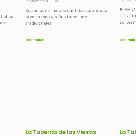
agosto 1,
septiembre 18, 2013
EL GANA
Suelen poner mucha cantidad, sobretodo
CON EL 
tlético
si vas a menudo. Sus tapas son
sorteam
para
tradicionales.
Leer más »
Leer más
La Taberna de las Vieiras
La Ta