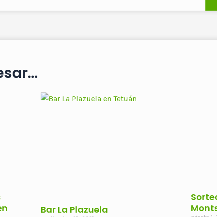
sar...
s
Sorte
en
Monts
Bar La Plazuela