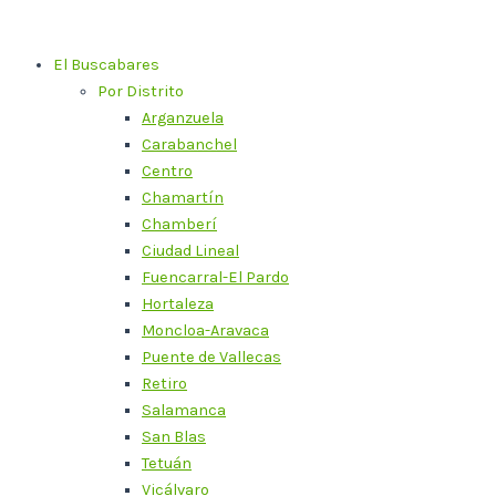
Ir
al
El Buscabares
contenido
Por Distrito
Arganzuela
Carabanchel
Centro
Chamartín
Chamberí
Ciudad Lineal
Fuencarral-El Pardo
Hortaleza
Moncloa-Aravaca
Puente de Vallecas
Retiro
Salamanca
San Blas
Tetuán
Vicálvaro