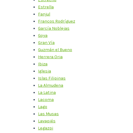
Estrella
Fanjul
Francos Rodríguez
García Noblejas
Goya
Gran Vía
Guzmán el Bueno
Herrera Oria
Ibiza
Iglesia
Islas Filipinas
La Almudena
La Latina
Lacoma
Lago
Las Musas
Lavapiés
Legazpi