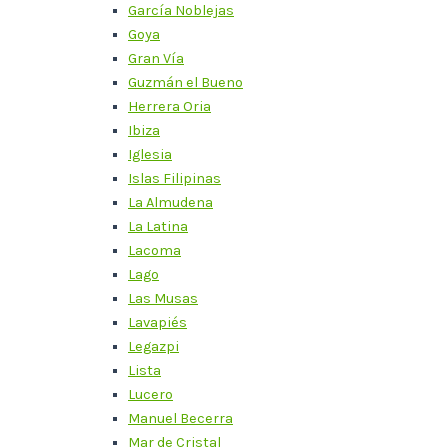
García Noblejas
Goya
Gran Vía
Guzmán el Bueno
Herrera Oria
Ibiza
Iglesia
Islas Filipinas
La Almudena
La Latina
Lacoma
Lago
Las Musas
Lavapiés
Legazpi
Lista
Lucero
Manuel Becerra
Mar de Cristal