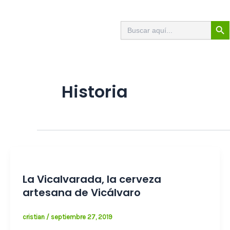
Ir
al
Botón de
Buscar:
contenido
Historia
La Vicalvarada, la cerveza
artesana de Vicálvaro
cristian
/
septiembre 27, 2019