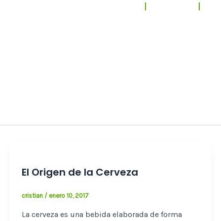
El Buscabares
Noticias
Ce
 búsqueda
El Origen de la Cerveza
cristian
/
enero 10, 2017
La cerveza es una bebida elaborada de forma