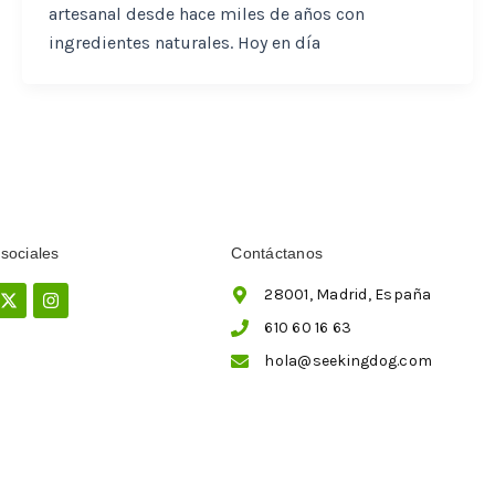
artesanal desde hace miles de años con
ingredientes naturales. Hoy en día
sociales
Contáctanos
ebook
X-
Instagram
28001, Madrid, España
twitter
610 60 16 63
hola@seekingdog.com