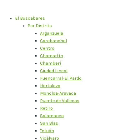
Ir
al
El Buscabares
contenido
Por Distrito
Arganzuela
Carabanchel
Centro
Chamartín
Chamberí
Ciudad Lineal
Fuencarral-El Pardo
Hortaleza
Moncloa-Aravaca
Puente de Vallecas
Retiro
Salamanca
San Blas
Tetuán
Vicálvaro