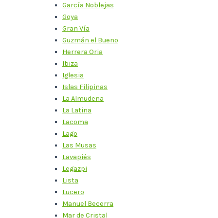
García Noblejas
Goya
Gran Vía
Guzmán el Bueno
Herrera Oria
Ibiza
Iglesia
Islas Filipinas
La Almudena
La Latina
Lacoma
Lago
Las Musas
Lavapiés
Legazpi
Lista
Lucero
Manuel Becerra
Mar de Cristal