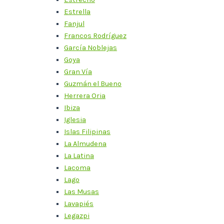
Estrella
Fanjul
Francos Rodríguez
García Noblejas
Goya
Gran Vía
Guzmán el Bueno
Herrera Oria
Ibiza
Iglesia
Islas Filipinas
La Almudena
La Latina
Lacoma
Lago
Las Musas
Lavapiés
Legazpi