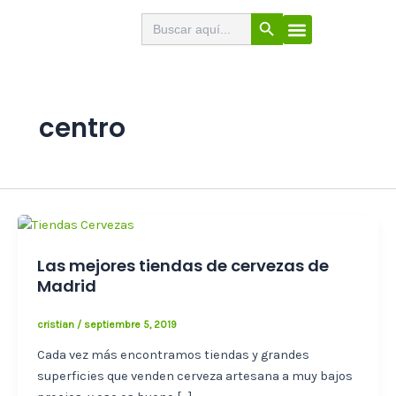
Ir
Botón de búsqueda
Buscar:
El Buscabares
Cerveza Artesana
Sello de calidad
Menú
al
contenido
centro
Las mejores tiendas de cervezas de
Madrid
cristian
/
septiembre 5, 2019
Cada vez más encontramos tiendas y grandes
superficies que venden cerveza artesana a muy bajos