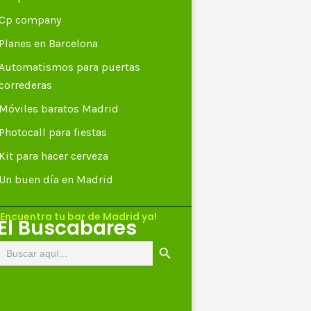
Cp company
Planes en Barcelona
Automatismos para puertas
correderas
Móviles baratos Madrid
Photocall para fiestas
Kit para hacer cerveza
Un buen día en Madrid
¡Encuentra tu bar de Madrid ya!
El Buscabares
Botón de búsqueda
Buscar: