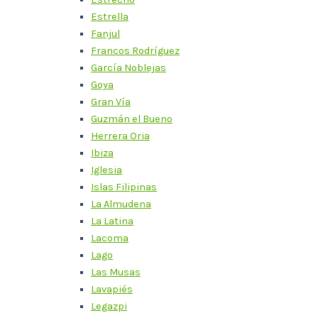
Estrella
Fanjul
Francos Rodríguez
García Noblejas
Goya
Gran Vía
Guzmán el Bueno
Herrera Oria
Ibiza
Iglesia
Islas Filipinas
La Almudena
La Latina
Lacoma
Lago
Las Musas
Lavapiés
Legazpi