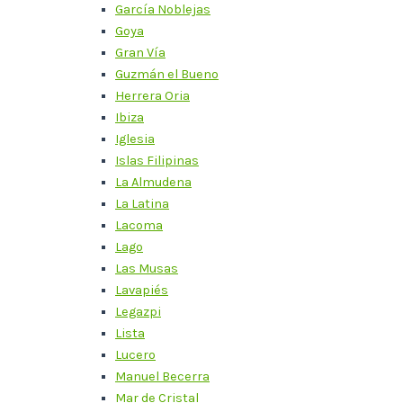
García Noblejas
Goya
Gran Vía
Guzmán el Bueno
Herrera Oria
Ibiza
Iglesia
Islas Filipinas
La Almudena
La Latina
Lacoma
Lago
Las Musas
Lavapiés
Legazpi
Lista
Lucero
Manuel Becerra
Mar de Cristal