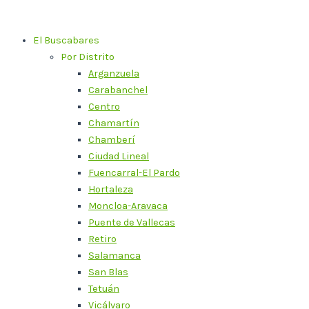
Ir
al
El Buscabares
contenido
Por Distrito
Arganzuela
Carabanchel
Centro
Chamartín
Chamberí
Ciudad Lineal
Fuencarral-El Pardo
Hortaleza
Moncloa-Aravaca
Puente de Vallecas
Retiro
Salamanca
San Blas
Tetuán
Vicálvaro