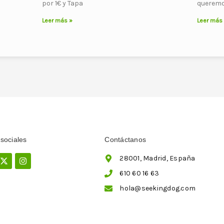
por 1€ y Tapa
queremo
Leer más »
Leer más
sociales
Contáctanos
ebook
X-
Instagram
28001, Madrid, España
twitter
610 60 16 63
hola@seekingdog.com