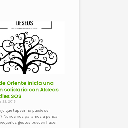
de Oriente inicia una
n solidaria con Aldeas
tiles SOS
e 22, 2016
ijo que tapear no puede ser
io? Nunca nos paramos a pensar
 pequeños gestos pueden hacer