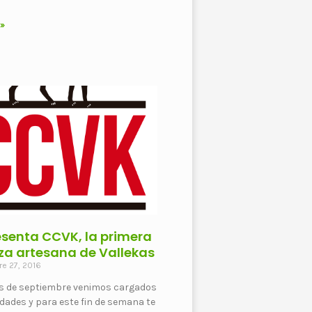
 »
esenta CCVK, la primera
za artesana de Vallekas
e 27, 2016
s de septiembre venimos cargados
idades y para este fin de semana te