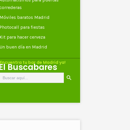
correderas
Móviles baratos Madrid
Photocall para fiestas
Kit para hacer cerveza
Un buen día en Madrid
¡Encuentra tu bar de Madrid ya!
El Buscabares
Botón de búsqueda
Buscar: