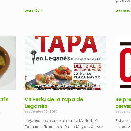
grandes
Leer más »
Leer más
Cris
VII Feria de la tapa de
Se pr
Leganés
cerve
septiembre 10, 2019
septiembr
y
Leganés, municipio al sur de Madrid… VII
Este me
Feria de la Tapa en la Plaza Mayor… Cerveza
de activ