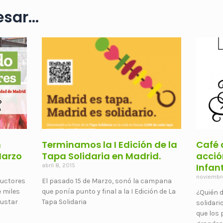
sar...
n
Terminamos la I Edición de la
Café 
Marzo
Tapa Solidaria en Madrid.
acció
Infan
abril 8, 2015
noviembr
ductores
El pasado 15 de Marzo, sonó la campana
e miles
que ponía punto y final a la I Edición de La
¿Quién d
gustar
Tapa Solidaria
solidar
que los