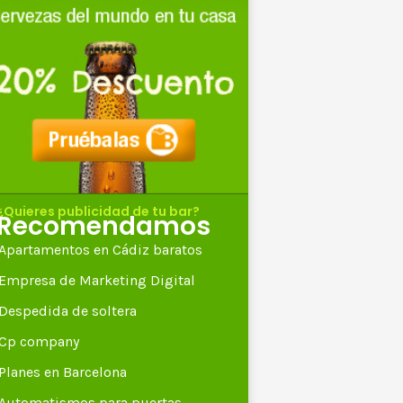
¿Quieres publicidad de tu bar?
Recomendamos
Apartamentos en Cádiz baratos
Empresa de Marketing Digital
Despedida de soltera
Cp company
Planes en Barcelona
Automatismos para puertas