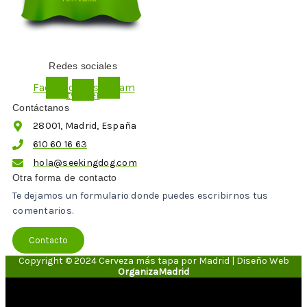
Redes sociales
X-
Facebook
Instagram
twitter
Contáctanos
28001, Madrid, España
610 60 16 63
hola@seekingdog.com
Otra forma de contacto
Te dejamos un formulario donde puedes escribirnos tus
comentarios.
Contacto
Copyright © 2024 Cerveza más tapa por Madrid | Diseño Web
OrganizaMadrid