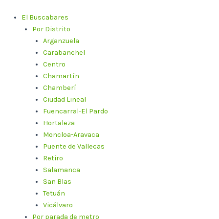
Ir
al
El Buscabares
contenido
Por Distrito
Arganzuela
Carabanchel
Centro
Chamartín
Chamberí
Ciudad Lineal
Fuencarral-El Pardo
Hortaleza
Moncloa-Aravaca
Puente de Vallecas
Retiro
Salamanca
San Blas
Tetuán
Vicálvaro
Por parada de metro