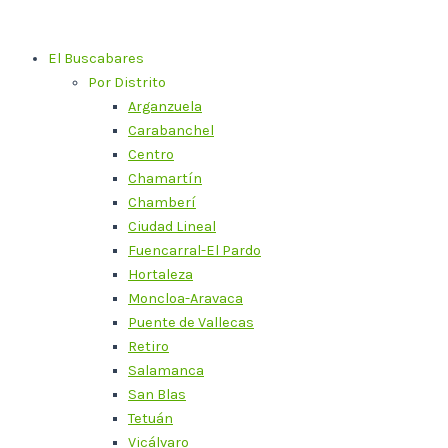
Ir
al
El Buscabares
contenido
Por Distrito
Arganzuela
Carabanchel
Centro
Chamartín
Chamberí
Ciudad Lineal
Fuencarral-El Pardo
Hortaleza
Moncloa-Aravaca
Puente de Vallecas
Retiro
Salamanca
San Blas
Tetuán
Vicálvaro