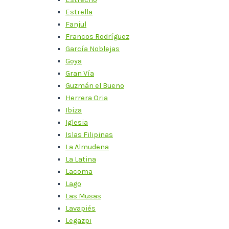
Estrella
Fanjul
Francos Rodríguez
García Noblejas
Goya
Gran Vía
Guzmán el Bueno
Herrera Oria
Ibiza
Iglesia
Islas Filipinas
La Almudena
La Latina
Lacoma
Lago
Las Musas
Lavapiés
Legazpi