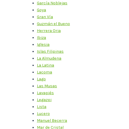
García Noblejas
Goya
Gran Vía
Guzmán el Bueno
Herrera Oria
Ibiza
Iglesia
Islas Filipinas
La Almudena
La Latina
Lacoma
Lago
Las Musas
Lavapiés
Legazpi
Lista
Lucero
Manuel Becerra
Mar de Cristal