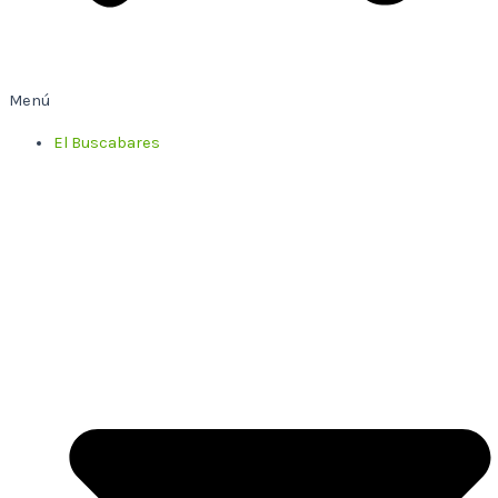
Menú
El Buscabares