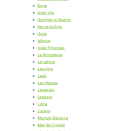
Goya
Gran Vía
Guzmán el Bueno
Herrera Oria
Ibiza
Iglesia
Islas Filipinas
La Almudena
La Latina
Lacoma
Lago
Las Musas
Lavapiés
Legazpi
Lista
Lucero
Manuel Becerra
Mar de Cristal