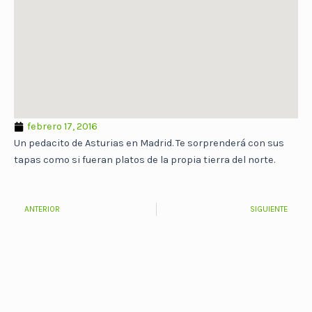
febrero 17, 2016
Un pedacito de Asturias en Madrid. Te sorprenderá con sus
tapas como si fueran platos de la propia tierra del norte.
ANTERIOR
SIGUIENTE
Ant
S