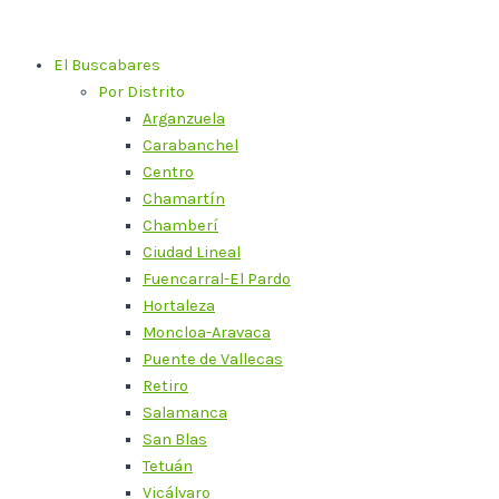
Ir
al
El Buscabares
contenido
Por Distrito
Arganzuela
Carabanchel
Centro
Chamartín
Chamberí
Ciudad Lineal
Fuencarral-El Pardo
Hortaleza
Moncloa-Aravaca
Puente de Vallecas
Retiro
Salamanca
San Blas
Tetuán
Vicálvaro