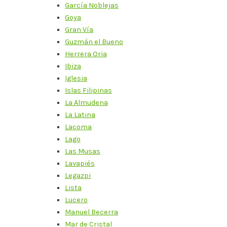
García Noblejas
Goya
Gran Vía
Guzmán el Bueno
Herrera Oria
Ibiza
Iglesia
Islas Filipinas
La Almudena
La Latina
Lacoma
Lago
Las Musas
Lavapiés
Legazpi
Lista
Lucero
Manuel Becerra
Mar de Cristal