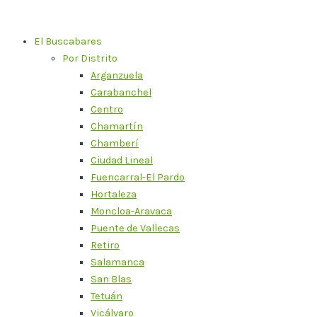
Ir
al
El Buscabares
contenido
Por Distrito
Arganzuela
Carabanchel
Centro
Chamartín
Chamberí
Ciudad Lineal
Fuencarral-El Pardo
Hortaleza
Moncloa-Aravaca
Puente de Vallecas
Retiro
Salamanca
San Blas
Tetuán
Vicálvaro