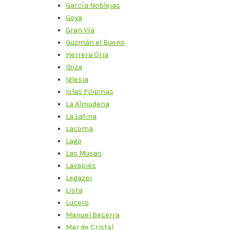
García Noblejas
Goya
Gran Vía
Guzmán el Bueno
Herrera Oria
Ibiza
Iglesia
Islas Filipinas
La Almudena
La Latina
Lacoma
Lago
Las Musas
Lavapiés
Legazpi
Lista
Lucero
Manuel Becerra
Mar de Cristal