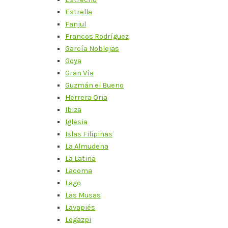
Estrella
Fanjul
Francos Rodríguez
García Noblejas
Goya
Gran Vía
Guzmán el Bueno
Herrera Oria
Ibiza
Iglesia
Islas Filipinas
La Almudena
La Latina
Lacoma
Lago
Las Musas
Lavapiés
Legazpi