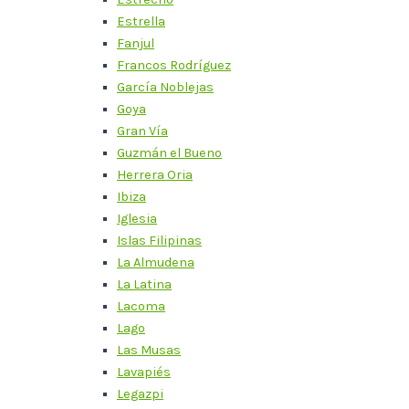
Estrella
Fanjul
Francos Rodríguez
García Noblejas
Goya
Gran Vía
Guzmán el Bueno
Herrera Oria
Ibiza
Iglesia
Islas Filipinas
La Almudena
La Latina
Lacoma
Lago
Las Musas
Lavapiés
Legazpi