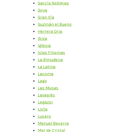
García Noblejas
Goya
Gran Vía
Guzmán el Bueno
Herrera Oria
Ibiza
Iglesia
Islas Filipinas
La Almudena
La Latina
Lacoma
Lago
Las Musas
Lavapiés
Legazpi
Lista
Lucero
Manuel Becerra
Mar de Cristal