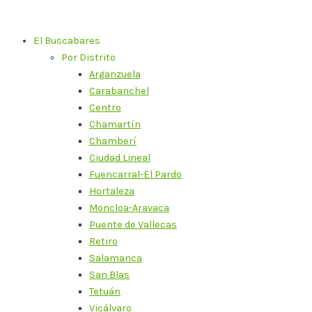
Ir
al
El Buscabares
contenido
Por Distrito
Arganzuela
Carabanchel
Centro
Chamartín
Chamberí
Ciudad Lineal
Fuencarral-El Pardo
Hortaleza
Moncloa-Aravaca
Puente de Vallecas
Retiro
Salamanca
San Blas
Tetuán
Vicálvaro