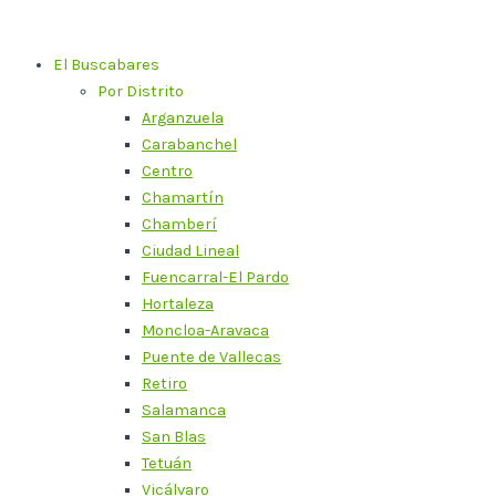
Ir
al
El Buscabares
contenido
Por Distrito
Arganzuela
Carabanchel
Centro
Chamartín
Chamberí
Ciudad Lineal
Fuencarral-El Pardo
Hortaleza
Moncloa-Aravaca
Puente de Vallecas
Retiro
Salamanca
San Blas
Tetuán
Vicálvaro