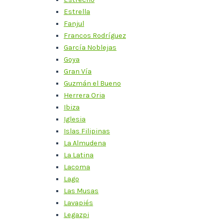
Estrella
Fanjul
Francos Rodríguez
García Noblejas
Goya
Gran Vía
Guzmán el Bueno
Herrera Oria
Ibiza
Iglesia
Islas Filipinas
La Almudena
La Latina
Lacoma
Lago
Las Musas
Lavapiés
Legazpi