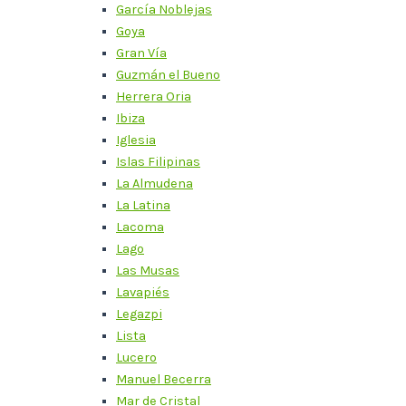
García Noblejas
Goya
Gran Vía
Guzmán el Bueno
Herrera Oria
Ibiza
Iglesia
Islas Filipinas
La Almudena
La Latina
Lacoma
Lago
Las Musas
Lavapiés
Legazpi
Lista
Lucero
Manuel Becerra
Mar de Cristal