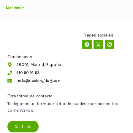
Leer más »
Redes sociales
Facebook
X-
Instagram
twitter
Contáctanos
28001, Madrid, España
610 60 16 63
hola@seekingdog.com
Otra forma de contacto
Te dejamos un formulario donde puedes escribirnos tus
comentarios.
Contacto