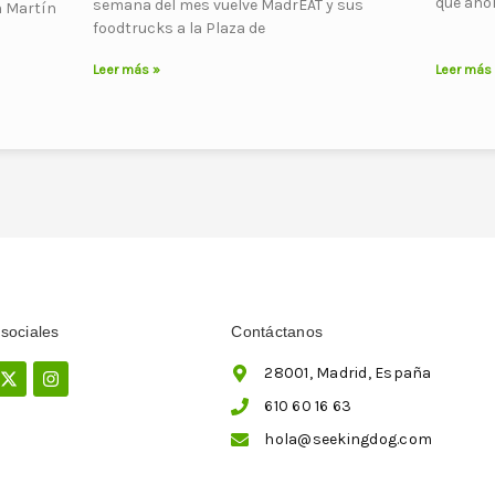
que aho
semana del mes vuelve MadrEAT y sus
n Martín
foodtrucks a la Plaza de
Leer más »
Leer más
sociales
Contáctanos
ebook
X-
Instagram
28001, Madrid, España
twitter
610 60 16 63
hola@seekingdog.com