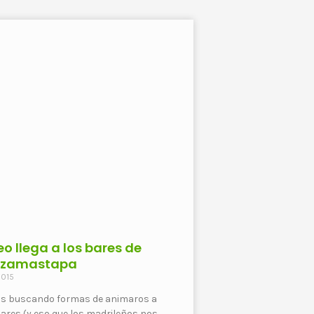
eo llega a los bares de
ezamastapa
2015
s buscando formas de animaros a
 bares (y eso que los madrileños nos