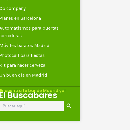
Cp company
Planes en Barcelona
Automatismos para puertas
correderas
Móviles baratos Madrid
Photocall para fiestas
Kit para hacer cerveza
Un buen día en Madrid
¡Encuentra tu bar de Madrid ya!
El Buscabares
Botón de búsqueda
Buscar: