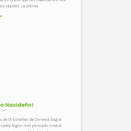
s rápido). La última
 »
eo Navideño!
2014
eo de 15 botellas de Cerveza Sagra
inado! Algún mal pensado creerá