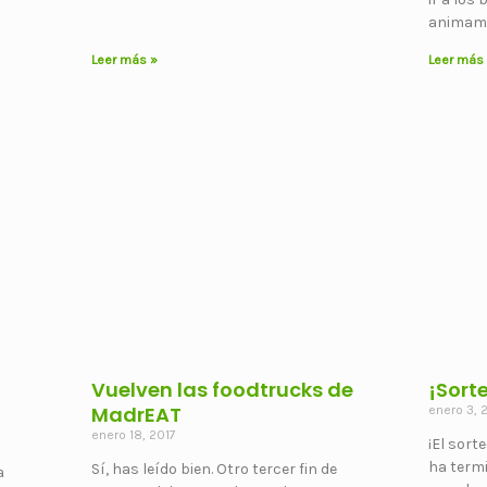
animamo
Leer más »
Leer más
Vuelven las foodtrucks de
¡Sort
MadrEAT
enero 3, 
enero 18, 2017
¡El sort
ha term
Sí, has leído bien. Otro tercer fin de
a