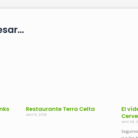
sar...
inks
Restaurante Terra Celta
El víd
Cerv
abril 9, 2016
abril 26, 
Seguimo
ir a los