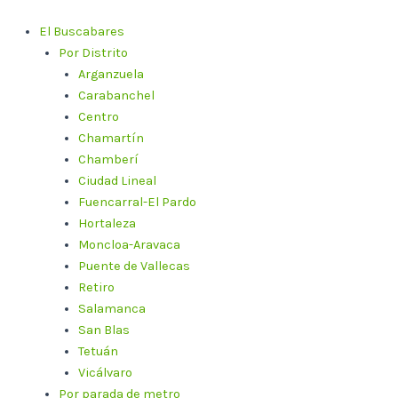
Ir
al
El Buscabares
contenido
Por Distrito
Arganzuela
Carabanchel
Centro
Chamartín
Chamberí
Ciudad Lineal
Fuencarral-El Pardo
Hortaleza
Moncloa-Aravaca
Puente de Vallecas
Retiro
Salamanca
San Blas
Tetuán
Vicálvaro
Por parada de metro