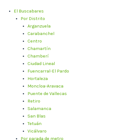
Ir
al
El Buscabares
contenido
Por Distrito
Arganzuela
Carabanchel
Centro
Chamartín
Chamberí
Ciudad Lineal
Fuencarral-El Pardo
Hortaleza
Moncloa-Aravaca
Puente de Vallecas
Retiro
Salamanca
San Blas
Tetuán
Vicálvaro
Por parada de metro