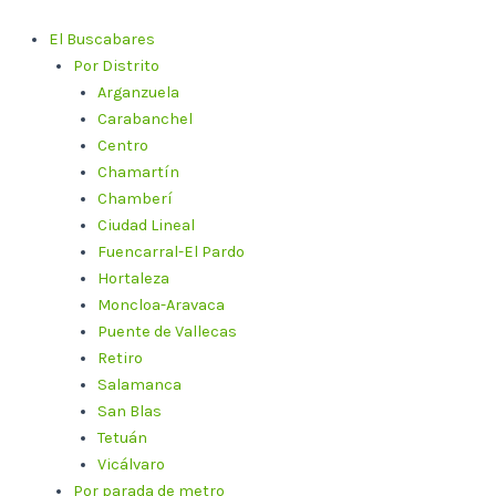
Ir
al
El Buscabares
contenido
Por Distrito
Arganzuela
Carabanchel
Centro
Chamartín
Chamberí
Ciudad Lineal
Fuencarral-El Pardo
Hortaleza
Moncloa-Aravaca
Puente de Vallecas
Retiro
Salamanca
San Blas
Tetuán
Vicálvaro
Por parada de metro