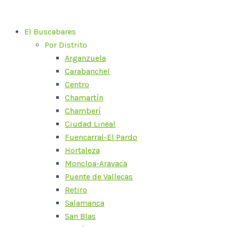
Ir
al
El Buscabares
contenido
Por Distrito
Arganzuela
Carabanchel
Centro
Chamartín
Chamberí
Ciudad Lineal
Fuencarral-El Pardo
Hortaleza
Moncloa-Aravaca
Puente de Vallecas
Retiro
Salamanca
San Blas