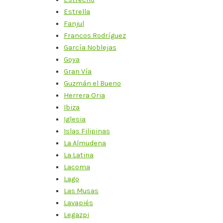
Estrella
Fanjul
Francos Rodríguez
García Noblejas
Goya
Gran Vía
Guzmán el Bueno
Herrera Oria
Ibiza
Iglesia
Islas Filipinas
La Almudena
La Latina
Lacoma
Lago
Las Musas
Lavapiés
Legazpi