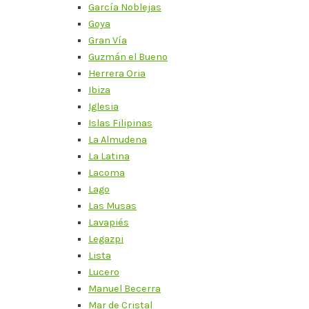
García Noblejas
Goya
Gran Vía
Guzmán el Bueno
Herrera Oria
Ibiza
Iglesia
Islas Filipinas
La Almudena
La Latina
Lacoma
Lago
Las Musas
Lavapiés
Legazpi
Lista
Lucero
Manuel Becerra
Mar de Cristal