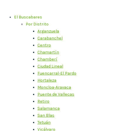
Ir
al
El Buscabares
contenido
Por Distrito
Arganzuela
Carabanchel
Centro
Chamartín
Chamberí
Ciudad Lineal
Fuencarral-El Pardo
Hortaleza
Moncloa-Aravaca
Puente de Vallecas
Retiro
Salamanca
San Blas
Tetuán
Vicálvaro