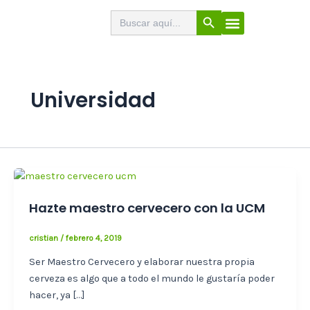
Ir
Botón de búsqueda
Buscar:
El Buscabares
Cerveza Artesana
Sello de calidad
Menú
al
contenido
Universidad
Hazte maestro cervecero con la UCM
cristian
/
febrero 4, 2019
Ser Maestro Cervecero y elaborar nuestra propia
cerveza es algo que a todo el mundo le gustaría poder
hacer, ya […]