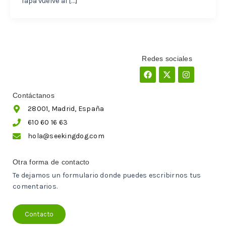
Tapa vuelve al […]
Redes sociales
Facebook
X-
Instagram
twitter
Contáctanos
28001, Madrid, España
610 60 16 63
hola@seekingdog.com
Otra forma de contacto
Te dejamos un formulario donde puedes escribirnos tus
comentarios.
Contacto