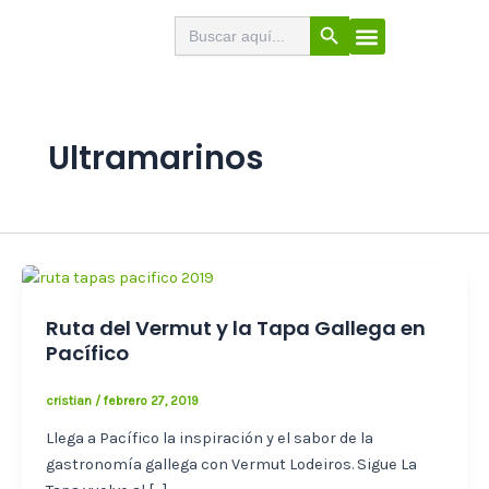
Ir
Botón de búsqueda
Buscar:
El Buscabares
Cerveza Artesana
Sello de calidad
Menú
al
contenido
Ultramarinos
Ruta del Vermut y la Tapa Gallega en
Pacífico
cristian
/
febrero 27, 2019
Llega a Pacífico la inspiración y el sabor de la
gastronomía gallega con Vermut Lodeiros. Sigue La