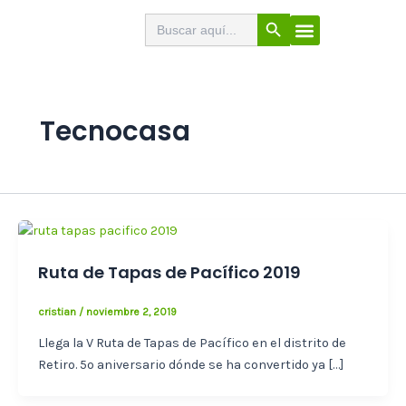
Ir
Botón de búsqueda
Buscar:
El Buscabares
Cerveza Artesana
Sello de calidad
Menú
al
contenido
Tecnocasa
Ruta de Tapas de Pacífico 2019
cristian
/
noviembre 2, 2019
Llega la V Ruta de Tapas de Pacífico en el distrito de
Retiro. 5º aniversario dónde se ha convertido ya […]