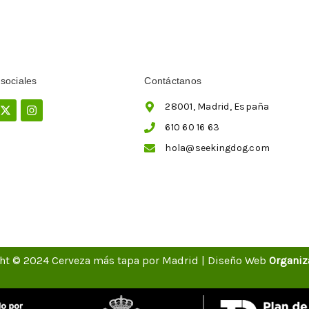
sociales
Contáctanos
ebook
X-
Instagram
28001, Madrid, España
twitter
610 60 16 63
hola@seekingdog.com
ht © 2024 Cerveza más tapa por Madrid | Diseño Web
Organiz