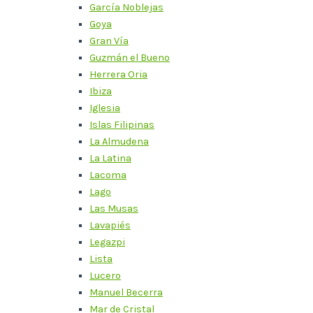
García Noblejas
Goya
Gran Vía
Guzmán el Bueno
Herrera Oria
Ibiza
Iglesia
Islas Filipinas
La Almudena
La Latina
Lacoma
Lago
Las Musas
Lavapiés
Legazpi
Lista
Lucero
Manuel Becerra
Mar de Cristal