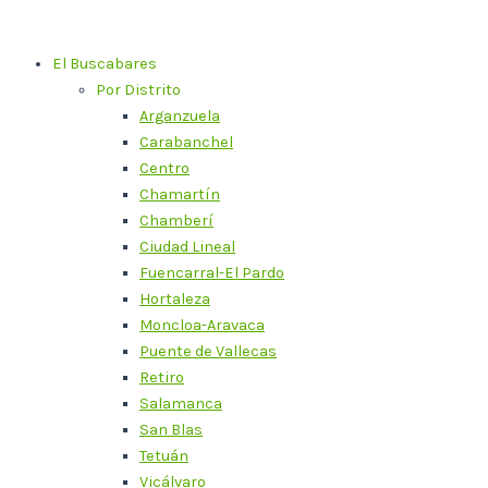
Ir
al
El Buscabares
contenido
Por Distrito
Arganzuela
Carabanchel
Centro
Chamartín
Chamberí
Ciudad Lineal
Fuencarral-El Pardo
Hortaleza
Moncloa-Aravaca
Puente de Vallecas
Retiro
Salamanca
San Blas
Tetuán
Vicálvaro