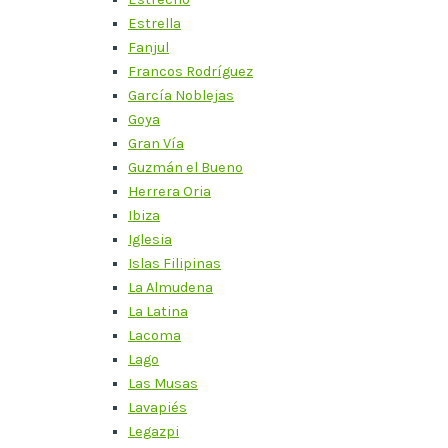
Estrella
Fanjul
Francos Rodríguez
García Noblejas
Goya
Gran Vía
Guzmán el Bueno
Herrera Oria
Ibiza
Iglesia
Islas Filipinas
La Almudena
La Latina
Lacoma
Lago
Las Musas
Lavapiés
Legazpi