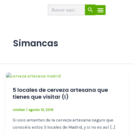
Ir
Botón de búsqueda
Buscar:
El Buscabares
Cerveza Artesana
Sello de calidad
Menú
al
contenido
Simancas
5 locales de cerveza artesana que
tienes que visitar (I)
cristian
/
agosto 13, 2019
Si sois amantes de la cerveza artesana seguro que
conocéis estos 5 locales de Madrid, y si no es así […]