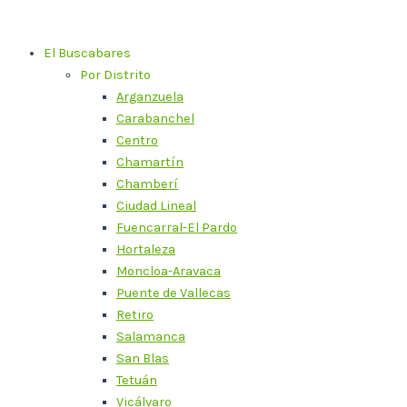
Ir
al
El Buscabares
contenido
Por Distrito
Arganzuela
Carabanchel
Centro
Chamartín
Chamberí
Ciudad Lineal
Fuencarral-El Pardo
Hortaleza
Moncloa-Aravaca
Puente de Vallecas
Retiro
Salamanca
San Blas
Tetuán
Vicálvaro