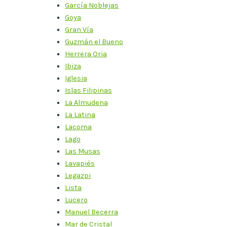
García Noblejas
Goya
Gran Vía
Guzmán el Bueno
Herrera Oria
Ibiza
Iglesia
Islas Filipinas
La Almudena
La Latina
Lacoma
Lago
Las Musas
Lavapiés
Legazpi
Lista
Lucero
Manuel Becerra
Mar de Cristal