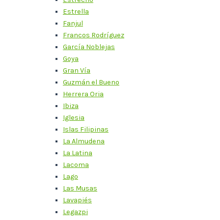
Estrella
Fanjul
Francos Rodríguez
García Noblejas
Goya
Gran Vía
Guzmán el Bueno
Herrera Oria
Ibiza
Iglesia
Islas Filipinas
La Almudena
La Latina
Lacoma
Lago
Las Musas
Lavapiés
Legazpi