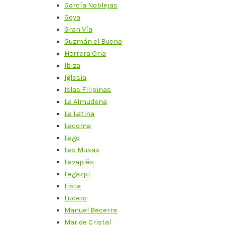
García Noblejas
Goya
Gran Vía
Guzmán el Bueno
Herrera Oria
Ibiza
Iglesia
Islas Filipinas
La Almudena
La Latina
Lacoma
Lago
Las Musas
Lavapiés
Legazpi
Lista
Lucero
Manuel Becerra
Mar de Cristal