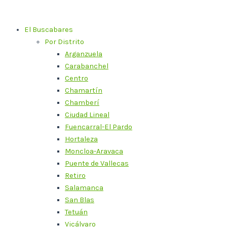
Ir
al
El Buscabares
contenido
Por Distrito
Arganzuela
Carabanchel
Centro
Chamartín
Chamberí
Ciudad Lineal
Fuencarral-El Pardo
Hortaleza
Moncloa-Aravaca
Puente de Vallecas
Retiro
Salamanca
San Blas
Tetuán
Vicálvaro