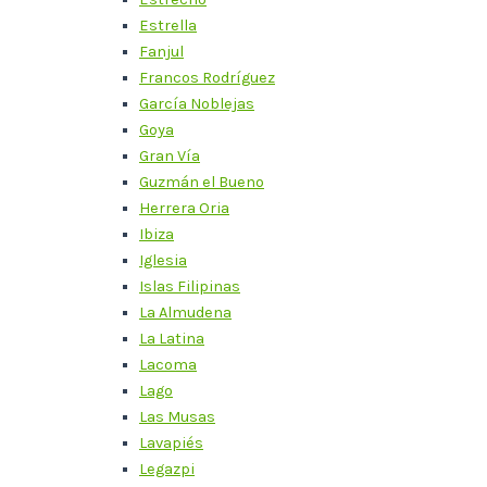
Estrella
Fanjul
Francos Rodríguez
García Noblejas
Goya
Gran Vía
Guzmán el Bueno
Herrera Oria
Ibiza
Iglesia
Islas Filipinas
La Almudena
La Latina
Lacoma
Lago
Las Musas
Lavapiés
Legazpi