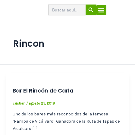
Ir
Botón de búsqueda
Buscar:
El Buscabares
Cerveza Artesana
Sello de calidad
Menú
al
contenido
Rincon
Bar El Rincón de Carla
cristian
/
agosto 25, 2016
Uno de los bares más reconocidos de la famosa
‘Rampa de Vicálvaro’. Ganadora de la Ruta de Tapas de
Vicalcaro […]