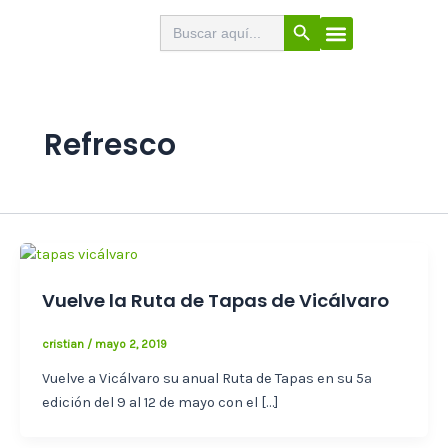
Ir
Botón de búsqueda
Buscar:
El Buscabares
Cerveza Artesana
Sello de calidad
Menú
al
contenido
Refresco
Vuelve la Ruta de Tapas de Vicálvaro
cristian
/
mayo 2, 2019
Vuelve a Vicálvaro su anual Ruta de Tapas en su 5ª
edición del 9 al 12 de mayo con el […]