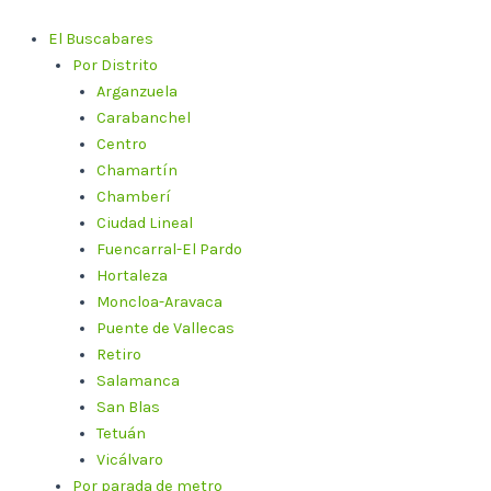
Ir
al
El Buscabares
contenido
Por Distrito
Arganzuela
Carabanchel
Centro
Chamartín
Chamberí
Ciudad Lineal
Fuencarral-El Pardo
Hortaleza
Moncloa-Aravaca
Puente de Vallecas
Retiro
Salamanca
San Blas
Tetuán
Vicálvaro
Por parada de metro