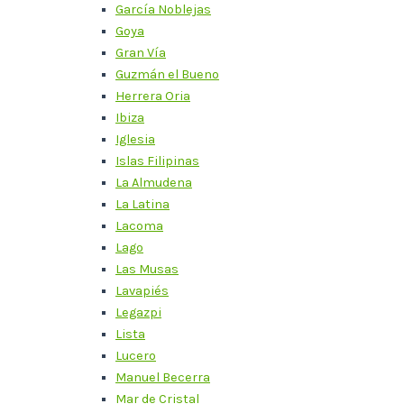
García Noblejas
Goya
Gran Vía
Guzmán el Bueno
Herrera Oria
Ibiza
Iglesia
Islas Filipinas
La Almudena
La Latina
Lacoma
Lago
Las Musas
Lavapiés
Legazpi
Lista
Lucero
Manuel Becerra
Mar de Cristal