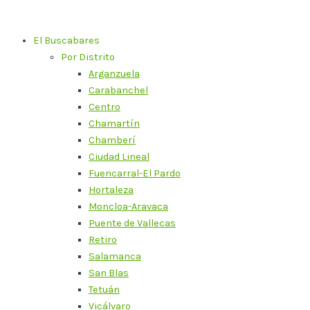
Ir
al
El Buscabares
contenido
Por Distrito
Arganzuela
Carabanchel
Centro
Chamartín
Chamberí
Ciudad Lineal
Fuencarral-El Pardo
Hortaleza
Moncloa-Aravaca
Puente de Vallecas
Retiro
Salamanca
San Blas
Tetuán
Vicálvaro