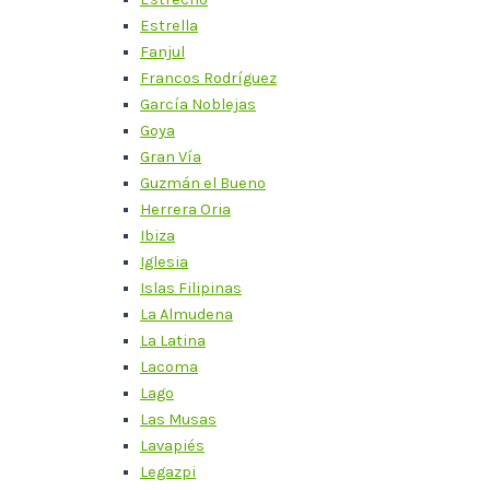
Estrella
Fanjul
Francos Rodríguez
García Noblejas
Goya
Gran Vía
Guzmán el Bueno
Herrera Oria
Ibiza
Iglesia
Islas Filipinas
La Almudena
La Latina
Lacoma
Lago
Las Musas
Lavapiés
Legazpi