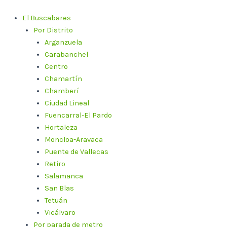
Ir
al
El Buscabares
contenido
Por Distrito
Arganzuela
Carabanchel
Centro
Chamartín
Chamberí
Ciudad Lineal
Fuencarral-El Pardo
Hortaleza
Moncloa-Aravaca
Puente de Vallecas
Retiro
Salamanca
San Blas
Tetuán
Vicálvaro
Por parada de metro